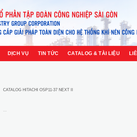
DỊCH VỤ
TIN TỨC
CATALOG & TÀI LIỆU
LI
CATALOG HITACHI OSP11-37 NEXT II
...