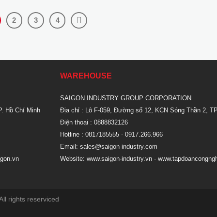
2
3
4
WAREHOUSE
SAIGON INDUSTRY GROUP CORPORATION
P. Hồ Chí Minh
Địa chỉ : Lô F-059, Đường số 12, KCN Sóng Thần 2, TP
Điện thoại : 0888832126
Hotline : 0817185555
- 0917.266.966
Email:
sales@saigon-industry.com
gon.vn
Website:
www.saigon-industry.vn -
www.tapdoancongngh
ll rights reserviced