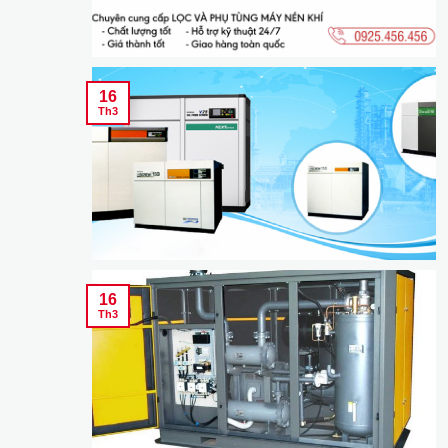
16
Th3
16
Th3