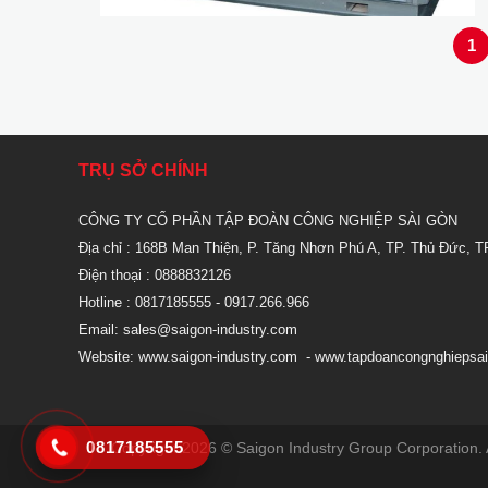
1
TRỤ SỞ CHÍNH
CÔNG TY CỔ PHẦN TẬP ĐOÀN CÔNG NGHIỆP SÀI GÒN
Địa chỉ : 168B Man Thiện, P. Tăng Nhơn Phú A, TP. Thủ Đức, T
Điện thoại : 0888832126
Hotline : 0817185555
- 0917.266.966
Email:
sales@saigon-industry.com
Website:
www.saigon-industry.com
-
www.tapdoancongnghiepsai
0817185555
Copyright 2026 © Saigon Industry Group Corporation. A