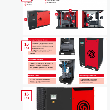
16
Th3
16
Th3