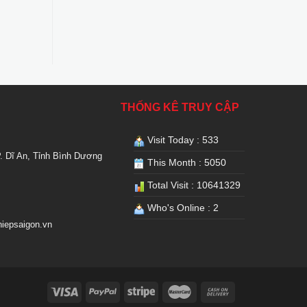
THỐNG KÊ TRUY CẬP
Visit Today : 533
. Dĩ An, Tỉnh Bình Dương
This Month : 5050
Total Visit : 10641329
Who's Online : 2
iepsaigon.vn