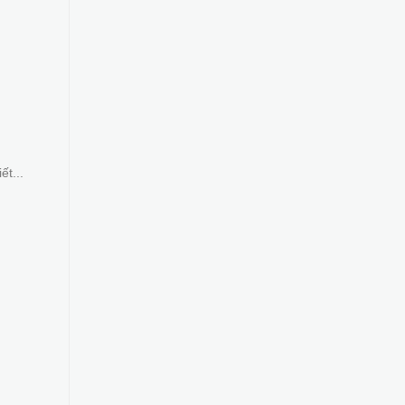
ết...