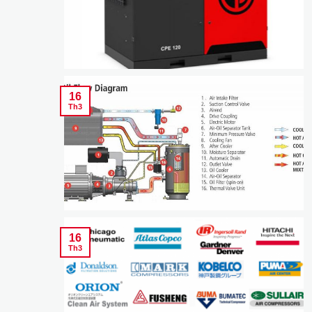
16
Th3
16
Th3