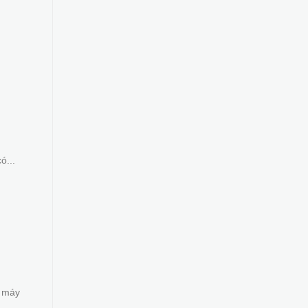
ó...
g máy