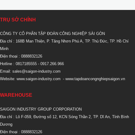
TRỤ SỞ CHÍNH
CÔNG TY CỔ PHẦN TẬP ĐOÀN CÔNG NGHIỆP SÀI GÒN
Địa chỉ : 168B Man Thiện, P. Tăng Nhơn Phú A, TP. Thủ Đức, TP. Hồ Chí
Minh
Điện thoại : 0888832126
Hotline : 0817185555
- 0917.266.966
Email:
sales@saigon-industry.com
Website:
www.saigon-industry.com
-
www.tapdoancongnghiepsaigon.vn
WAREHOUSE
SAIGON INDUSTRY GROUP CORPORATION
Địa chỉ : Lô F-059, Đường số 12, KCN Sóng Thần 2, TP. Dĩ An, Tỉnh Bình
Dương
Điện thoại : 0888832126