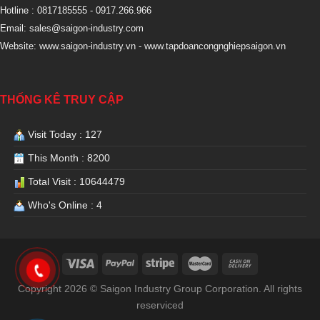
Hotline : 0817185555
- 0917.266.966
Email:
sales@saigon-industry.com
Website:
www.saigon-industry.vn -
www.tapdoancongnghiepsaigon.vn
THỐNG KÊ TRUY CẬP
Visit Today : 127
This Month : 8200
Total Visit : 10644479
Who's Online : 4
Copyright 2026 © Saigon Industry Group Corporation. All rights
reserviced