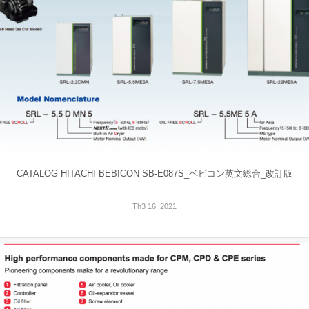
CATALOG HITACHI BEBICON SB-E087S_ベビコン英文総合_改訂版
Th3 16, 2021